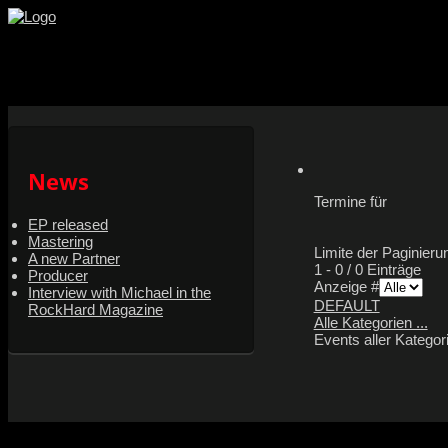
Facebook
Youtube
Instagram
News
Termine für
EP released
Mastering
Limite der Paginierun
A new Partner
1 - 0 / 0 Einträge
Producer
Anzeige #
Interview with Michael in the
DEFAULT
RockHard Magazine
Alle Kategorien ...
Events aller Kategor