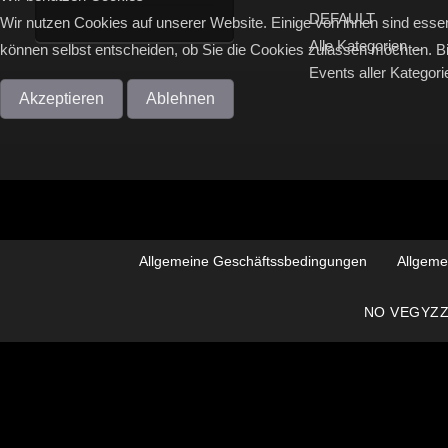
DEFAULT
Wir nutzen Cookies auf unserer Website. Einige von ihnen sind essen
Alle Kategorien ...
können selbst entscheiden, ob Sie die Cookies zulassen möchten. Bit
Events aller Kategor
Akzeptieren
Ablehnen
Allgemeine Geschäftssbedingungen
Allgeme
NO VEGYZZ ©