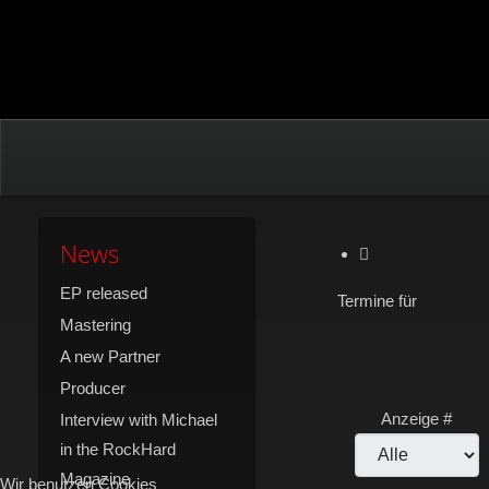
News
EP released
Termine für
Mastering
A new Partner
Producer
Limite der Paginierun
Anzeige #
Interview with Michael
in the RockHard
Magazine
Wir benutzen Cookies