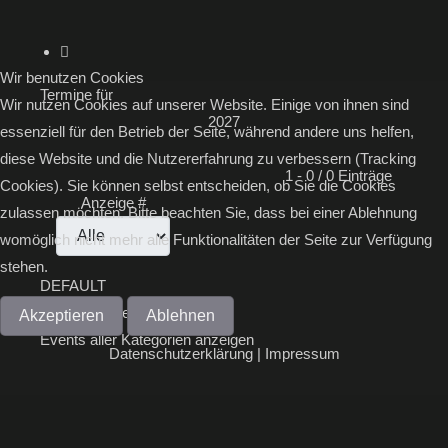
Wir benutzen Cookies
Termine für
Wir nutzen Cookies auf unserer Website. Einige von ihnen sind
2027
essenziell für den Betrieb der Seite, während andere uns helfen,
diese Website und die Nutzererfahrung zu verbessern (Tracking
Limite der Paginierungsliste
1 - 0 / 0 Einträge
Cookies). Sie können selbst entscheiden, ob Sie die Cookies
Anzeige #
zulassen möchten. Bitte beachten Sie, dass bei einer Ablehnung
womöglich nicht mehr alle Funktionalitäten der Seite zur Verfügung
stehen.
DEFAULT
Alle Kategorien ...
Akzeptieren
Ablehnen
Events aller Kategorien anzeigen
Datenschutzerklärung
|
Impressum