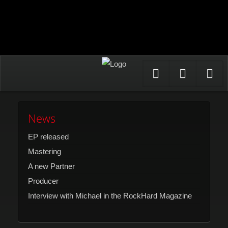
Facebook
Youtub
In
News
EP released
Mastering
A new Partner
Producer
Interview with Michael in the RockHard Magazine