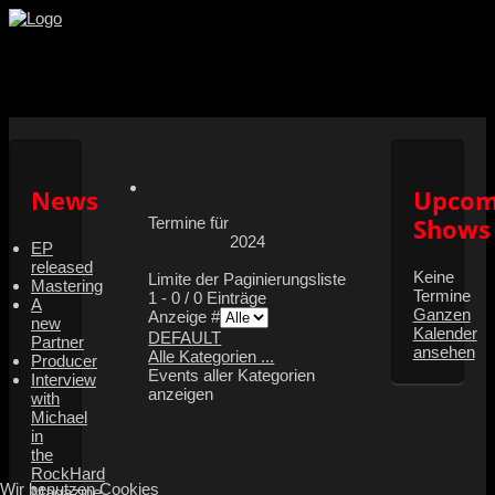
Facebook
Youtube
Instagram
News
Upcom
Shows
Termine für
2024
EP
released
Keine
Limite der Paginierungsliste
Mastering
Termine
1 - 0 / 0 Einträge
A
Ganzen
Anzeige #
new
Kalender
DEFAULT
Partner
ansehen
Alle Kategorien ...
Producer
Events aller Kategorien
Interview
anzeigen
with
Michael
in
the
RockHard
Wir benutzen Cookies
Magazine