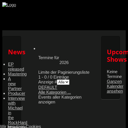
Facebook
Youtube
Instagram
News
Upcom
Shows
Termine für
2026
EP
released
Keine
Limite der Paginierungsliste
Mastering
Termine
1 - 0 / 0 Einträge
A
Ganzen
Anzeige #
new
Kalender
DEFAULT
Partner
ansehen
Alle Kategorien ...
Producer
Events aller Kategorien
Interview
anzeigen
with
Michael
in
the
RockHard
Wir benutzen Cookies
Magazine